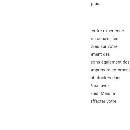
J'accepte
Gérer les cookies
Je refuse
En savoir plus
Fermer
Ce site Web utilise des cookies pour améliorer votre expérience
pendant que vous naviguez sur le site Web. Parmi ceux-ci, les
cookies classés comme nécessaires sont stockés sur votre
navigateur car ils sont essentiels au fonctionnement des
fonctionnalités de base du site Web. Nous utilisons également des
cookies tiers qui nous aident à analyser et à comprendre comment
vous utilisez ce site Web. Ces cookies ne seront stockés dans
votre navigateur qu'avec votre consentement. Vous avez
également la possibilité de désactiver ces cookies. Mais la
désactivation de certains de ces cookies peut affecter votre
expérience de navigation.
Necessary
Necessary