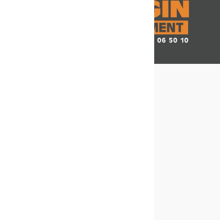
Nos contacts
Numéro de téléphone :
06 13 06 50 10
Email :
mangin.terrassement@hotmail.com
Adresse :
16 Chem. de la Bodière
88700 Jeanménil