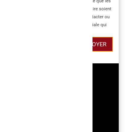
En soumettant ce formulaire, j'accepte que les
informations saisies dans ce formulaire soient
utilisées pour permettre de me recontacter ou
dans le cadre de la relation commerciale qui
découle de cette demande.
ENVOYER
CONTACT
Email
mangin.terrassement@hotmail.com