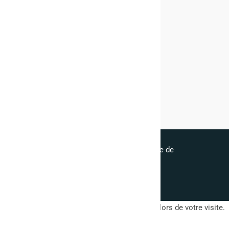
Contact
Réseaux sociaux
© tous droits réservés
plan du site
-
mentions légales
-
politique de
confidentialité
Ce site dépose des cookies sur votre terminal lors de votre visite.
Vous pouvez accepter ou refuser leur dépôt.